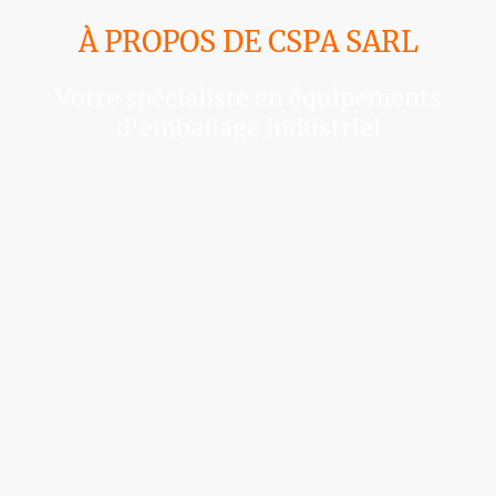
À PROPOS DE CSPA SARL
Votre spécialiste en équipements
d'emballage industriel
Spécialisés dans le
service après-vente
d’équipements d'emballage
industriel depuis 1999.
Vente de matériels d’emballage
et de
consommables (
Feuillard et Film étirable
). N'hésitez pas à nous
contacter pour tout renseignement,
tarifs, contrat ou autres.
CSPA c'est
une petite société familiale où bonne humeur, réactivité et efficacité sont
nos forces. A très bientôt pour une future collaboration.